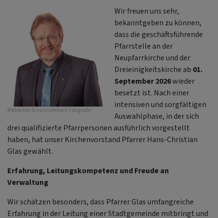
D
Wir freuen uns sehr,
J
bekanntgeben zu können,
B
dass die geschäftsführende
Pfarrstelle an der
Neupfarrkirche und der
Dreieinigkeitskirche ab
01.
September 2026
wieder
besetzt ist. Nach einer
intensiven und sorgfältigen
Bildrechte
Schwarzenbach Fotografie
Auswahlphase, in der sich
drei qualifizierte Pfarrpersonen ausführlich vorgestellt
haben, hat unser Kirchenvorstand Pfarrer Hans-Christian
Glas gewählt.
Erfahrung, Leitungskompetenz und Freude an
Verwaltung
Wir schätzen besonders, dass Pfarrer Glas umfangreiche
Erfahrung in der Leitung einer Stadtgemeinde mitbringt und