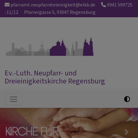
Direkt
pfarramt.neupfarrdreieinigkeit@elkb.de
0941 599725
zum
-11/12
Pfarrergasse 5, 93047 Regensburg
Inhalt
Ev.-Luth. Neupfarr- und
Dreieinigkeitskirche Regensburg
Hauptnavigation
Previous
Next