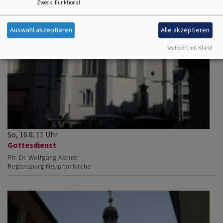
Zweck
:
Funktional
Auswahl akzeptieren
Alle akzeptieren
Realisiert mit Klaro!
So, 16.8. 11 Uhr
Gottesdienst
Pfr. Dr. Wolfgang Körner
Regensburg
Neupfarrkirche