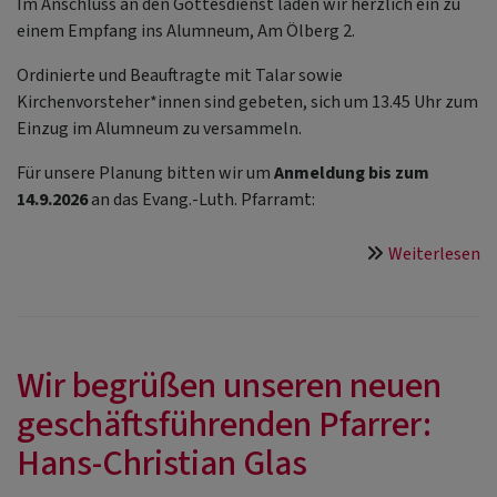
Im Anschluss an den Gottesdienst laden wir herzlich ein zu
einem Empfang ins Alumneum, Am Ölberg 2.
Ordinierte und Beauftragte mit Talar sowie
Kirchenvorsteher*innen sind gebeten, sich um 13.45 Uhr zum
Einzug im Alumneum zu versammeln.
Für unsere Planung bitten wir um
Anmeldung bis zum
14.9.2026
an das Evang.-Luth. Pfarramt:
ü
Weiterlesen
G
zu
In
v
Wir begrüßen unseren neuen
Pf
geschäftsführenden Pfarrer:
H
Ch
Hans-Christian Glas
Gl
d