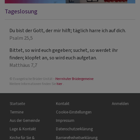
Tageslosung
Du bist der Gott, der mir hilft; täglich harre ich auf dich.
Psalm 25,5
Bittet, so wird euch gegeben; suchet, so werdet ihr
finden; klopfet an, so wird euch aufgetan.
Matthäus 7,7
© Evangelische Brüder-Unität –
Herrnhuter Brüdergemeine
Weitere Informationen finden Sie
hier
.
Hauptnavigation
Fußbereichsmenü
Benutzermenü
Startseite
Kontakt
Anmelden
Termine
Cookie-Einstellungen
Aus der Gemeinde
Impressum
Lage & Kontakt
Datenschutzerklärung
Kirche für Sie &
Barrierefreiheitserklärung