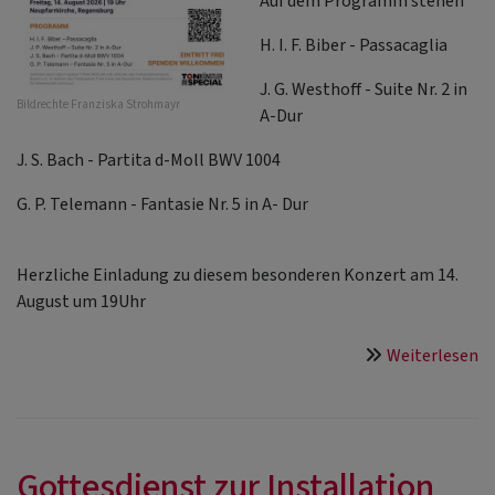
Auf dem Programm stehen
H. I. F. Biber - Passacaglia
J. G. Westhoff - Suite Nr. 2 in
Bildrechte
Franziska Strohmayr
A-Dur
J. S. Bach - Partita d-Moll BWV 1004
G. P. Telemann - Fantasie Nr. 5 in A- Dur
Herzliche Einladung zu diesem besonderen Konzert am 14.
August um 19Uhr
ü
Weiterlesen
Ku
Gottesdienst zur Installation