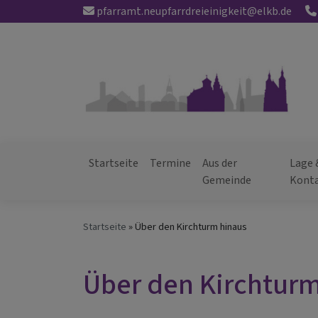
Direkt
pfarramt.neupfarrdreieinigkeit@elkb.de
zum
Inhalt
Startseite
Termine
Aus der
Lage 
Hauptnavigation
Gemeinde
Kont
Startseite
Über den Kirchturm hinaus
Über den Kirchtur