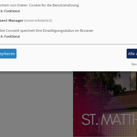
chern von Daten: Cookie für die Benutzersitzung
ck
:
Funktional
sent Manager
(immer erforderlich)
ie Consent speichert Ihre Einwilligungsstatus im Browser
ck
:
Funktional
eptieren
Alle
Real