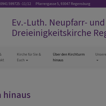
0941 599725 -11/12
Pfarrergasse 5, 93047 Regensburg
Ev.-Luth. Neupfarr- und
Dreieinigkeitskirche R
&
Kirche für Sie &
Über den Kirchturm
Unsere
akt
Euch
hinaus
m hinaus