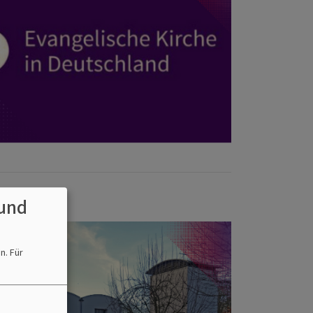
und
en.
Für