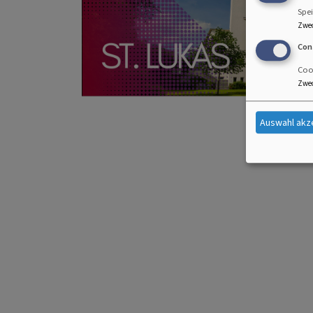
Spei
Zwe
Con
Cook
Zwe
Auswahl akz