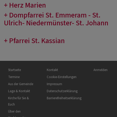
+
Herz Marien
+ Dompfarrei St. Emmeram - St.
Ulrich- Niedermünster- St. Johann
+
Pfarrei St. Kassian
Hauptnavigation
Fußbereichsmenü
Benutzermenü
Startseite
Kontakt
Anmelden
Termine
Cookie-Einstellungen
Aus der Gemeinde
Impressum
Lage & Kontakt
Datenschutzerklärung
Kirche für Sie &
Barrierefreiheitserklärung
Euch
Über den