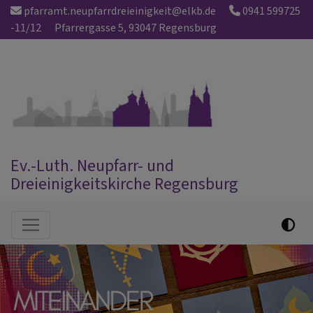
Direkt
pfarramt.neupfarrdreieinigkeit@elkb.de
0941 599725
zum
-11/12
Pfarrergasse 5, 93047 Regensburg
Inhalt
Ev.-Luth. Neupfarr- und
Dreieinigkeitskirche Regensburg
Hauptnavigation