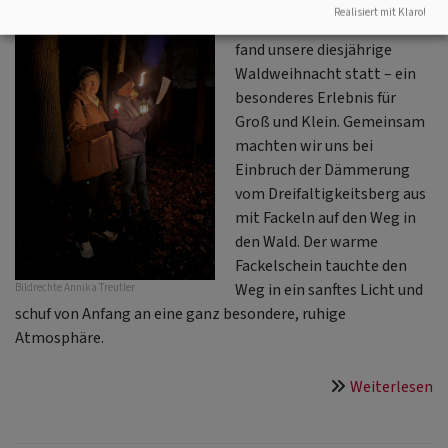
Realisiert mit Klaro!
In der Vorweihnachtszeit
fand unsere diesjährige
Waldweihnacht statt – ein
besonderes Erlebnis für
Groß und Klein. Gemeinsam
machten wir uns bei
Einbruch der Dämmerung
vom Dreifaltigkeitsberg aus
mit Fackeln auf den Weg in
den Wald. Der warme
Fackelschein tauchte den
Weg in ein sanftes Licht und
Bildrechte
Annika Treutler
schuf von Anfang an eine ganz besondere, ruhige
Atmosphäre.
ü
Weiterlesen
Rü
au