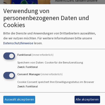
Adventszeit fanden unsere
diesjährigen
Verwendung von
Adventsstündchen statt, die
personenbezogenen Daten und
bei Kindern und
Erwachsenen
Cookies
gleichermaßen für
Bildrechte
Annika Treutler
Bitte die Dienste und Anwendungen von Drittanbietern auswählen,
leuchtende Augen sorgten. Insgesamt 15 Kinder nahmen an
die wir nutzen möchten.
Für weitere Informationen bitte unsere
den liebevoll gestalteten Veranstaltungen teil und erlebten
Datenschutzhinweise
lesen.
zwei Nachmittage voller Kreativität, Musik und
vorweihnachtlicher Freude.
Funktional
(immer erforderlich)
ü
Weiterlesen
Speichern von Daten: Cookie für die Benutzersitzung
Zweck
:
Funktional
Rü
au
Consent Manager
(immer erforderlich)
z
Cookie Consent speichert Ihre Einwilligungsstatus im Browser
s
Zweck
:
Funktional
Rückblick auf unsere
A
besinnliche Waldweihnacht
Auswahl akzeptieren
Alle akzeptieren