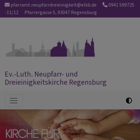
Direkt
pfarramt.neupfarrdreieinigkeit@elkb.de
0941 599725
zum
-11/12
Pfarrergasse 5, 93047 Regensburg
Inhalt
Ev.-Luth. Neupfarr- und
Dreieinigkeitskirche Regensburg
Hauptnavigation