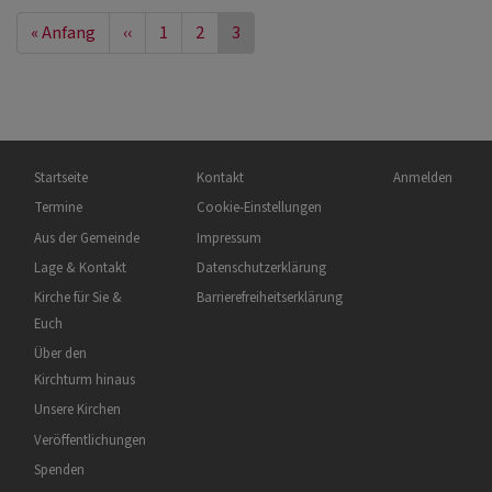
u
Seitennummerierung
First
« Anfang
Vorherige
‹‹
Seite
1
Seite
2
Aktuelle
3
be
page
Seite
Seite
W
Hauptnavigation
Fußbereichsmenü
Benutzermenü
Startseite
Kontakt
Anmelden
Termine
Cookie-Einstellungen
Aus der Gemeinde
Impressum
Lage & Kontakt
Datenschutzerklärung
Kirche für Sie &
Barrierefreiheitserklärung
Euch
Über den
Kirchturm hinaus
Unsere Kirchen
Veröffentlichungen
Spenden