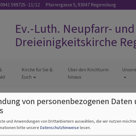
0941 599725 -11/12
Pfarrergasse 5, 93047 Regensburg
Ev.-Luth. Neupfarr- und
Dreieinigkeitskirche R
&
Kirche für Sie &
Über den Kirchturm
Unsere
akt
Euch
hinaus
dung von personenbezogenen Daten 
s
nste und Anwendungen von Drittanbietern auswählen, die wir nutzen möcht
mationen bitte unsere
Datenschutzhinweise
lesen.