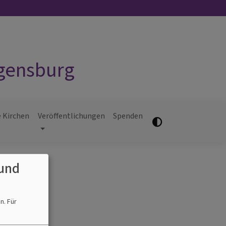
egensburg
 Kirchen
Veröffentlichungen
Spenden
und
en.
Für