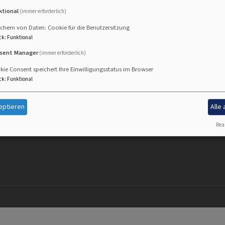
ktional
(immer erforderlich)
chern von Daten: Cookie für die Benutzersitzung
ck
:
Funktional
sent Manager
(immer erforderlich)
Fußbereichsmenü
Be
Kontakt
ie Consent speichert Ihre Einwilligungsstatus im Browser
Cookie-Einstellungen
ck
:
Funktional
Impressum
Datenschutzerklärung
eptieren
Alle
Barrierefreiheitserklärung
Real