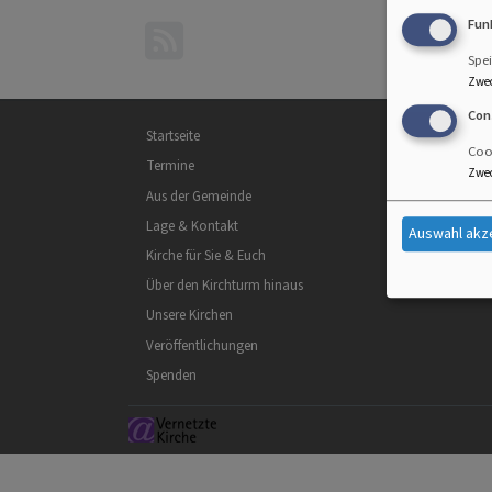
Fun
Spei
Zwe
Con
Hauptnavigation
Startseite
Cook
Termine
Zwe
Aus der Gemeinde
Lage & Kontakt
Auswahl akz
Kirche für Sie & Euch
Über den Kirchturm hinaus
Unsere Kirchen
Veröffentlichungen
Spenden