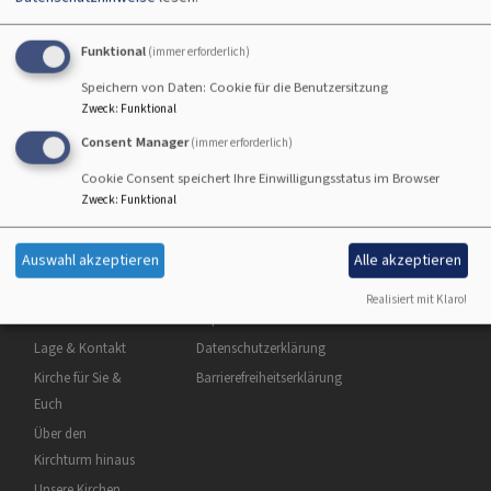
Immerwährender
Funktional
Reichstag
(immer erforderlich)
Speichern von Daten: Cookie für die Benutzersitzung
Zweck
:
Funktional
Consent Manager
(immer erforderlich)
Cookie Consent speichert Ihre Einwilligungsstatus im Browser
Zweck
:
Funktional
Hauptnavigation
Fußbereichsmenü
Benutzermenü
Startseite
Kontakt
Anmelden
Auswahl akzeptieren
Alle akzeptieren
Termine
Cookie-Einstellungen
Realisiert mit Klaro!
Aus der Gemeinde
Impressum
Lage & Kontakt
Datenschutzerklärung
Kirche für Sie &
Barrierefreiheitserklärung
Euch
Über den
Kirchturm hinaus
Unsere Kirchen