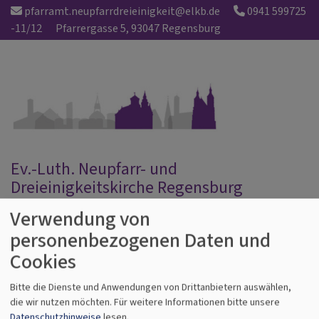
Direkt
pfarramt.neupfarrdreieinigkeit@elkb.de
0941 599725
zum
-11/12
Pfarrergasse 5, 93047 Regensburg
Inhalt
Ev.-Luth. Neupfarr- und
Dreieinigkeitskirche Regensburg
Verwendung von
Hauptnavigation
personenbezogenen Daten und
Cookies
Startseite
Immerwährender Reichstag
Bitte die Dienste und Anwendungen von Drittanbietern auswählen,
die wir nutzen möchten.
Für weitere Informationen bitte unsere
Datenschutzhinweise
lesen.