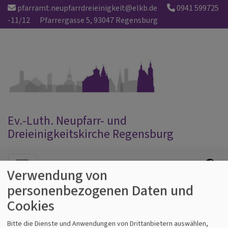
Direkt
pfarramt.neupfarrdreieinigkeit@elkb.de
0941 599725
zum
-11/12
Pfarrergasse 5, 93047 Regensburg
Inhalt
Ev.-Luth. Neupfarr- und
Dreieinigkeitskirche Regensburg
Hauptnavigation
Verwendung von
personenbezogenen Daten und
Startseite
Innenrenovierung
Cookies
Bitte die Dienste und Anwendungen von Drittanbietern auswählen,