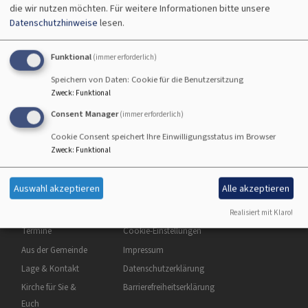
Innenrenovierung
die wir nutzen möchten.
Für weitere Informationen bitte unsere
Datenschutzhinweise
lesen.
Funktional
(immer erforderlich)
Innenrenovierung
Speichern von Daten: Cookie für die Benutzersitzung
übe
Weiterlesen
Zweck
:
Funktional
Inn
Consent Manager
(immer erforderlich)
Cookie Consent speichert Ihre Einwilligungsstatus im Browser
Zweck
:
Funktional
Auswahl akzeptieren
Alle akzeptieren
Hauptnavigation
Fußbereichsmenü
Benutzermenü
Startseite
Kontakt
Anmelden
Realisiert mit Klaro!
Termine
Cookie-Einstellungen
Aus der Gemeinde
Impressum
Lage & Kontakt
Datenschutzerklärung
Kirche für Sie &
Barrierefreiheitserklärung
Euch