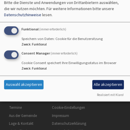
St. Oswald
Bitte die Dienste und Anwendungen von Drittanbietern auswählen,
die wir nutzen möchten.
Für weitere Informationen bitte unsere
Datenschutzhinweise
lesen.
Funktional
Sanierung Oswaldkirche
(immer erforderlich)
Speichern von Daten: Cookie für die Benutzersitzung
2020- bis heute
Zweck
:
Funktional
übe
Weiterlesen
Consent Manager
(immer erforderlich)
San
Cookie Consent speichert Ihre Einwilligungsstatus im Browser
Osw
Zweck
:
Funktional
202
bis
heu
Auswahl akzeptieren
Alle akzeptieren
Realisiert mit Klaro!
Hauptnavigation
Fußbereichsmenü
Benutzermenü
Startseite
Kontakt
Anmelden
Termine
Cookie-Einstellungen
Aus der Gemeinde
Impressum
Lage & Kontakt
Datenschutzerklärung