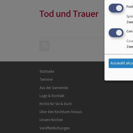
Fun
Tod und Trauer
Spei
Zwe
Con
Cook
Zwe
Auswahl akz
Hauptnavigation
Startseite
Termine
Aus der Gemeinde
Lage & Kontakt
Kirche für Sie & Euch
Über den Kirchturm hinaus
Unsere Kirchen
Veröffentlichungen