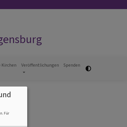
egensburg
 Kirchen
Veröffentlichungen
Spenden
und
en.
Für