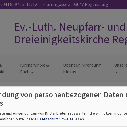
0941 599725 -11/12
Pfarrergasse 5, 93047 Regensburg
Ev.-Luth. Neupfarr- und
Dreieinigkeitskirche R
&
Kirche für Sie &
Über den Kirchturm
Unsere
akt
Euch
hinaus
dung von personenbezogenen Daten 
s
nste und Anwendungen von Drittanbietern auswählen, die wir nutzen möcht
mationen bitte unsere
Datenschutzhinweise
lesen.