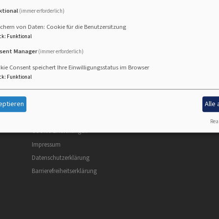
ktional
(immer erforderlich)
chern von Daten: Cookie für die Benutzersitzung
ck
:
Funktional
sent Manager
(immer erforderlich)
ie Consent speichert Ihre Einwilligungsstatus im Browser
ck
:
Funktional
eptieren
Alle
Fußbereichsmenü
Be
Kontakt
Real
Cookie-Einstellungen
Impressum
Datenschutzerklärung
Barrierefreiheitserklärung