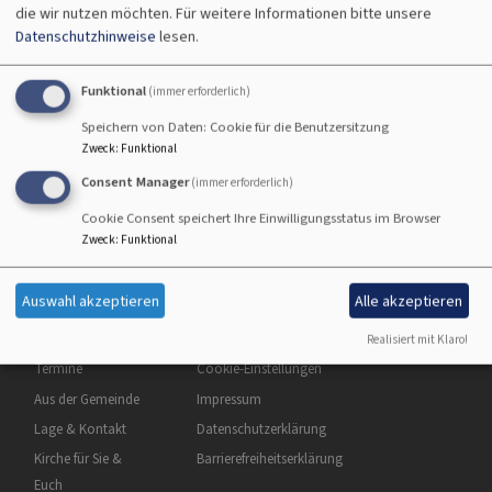
Trauer
die wir nutzen möchten.
Für weitere Informationen bitte unsere
Datenschutzhinweise
lesen.
Funktional
(immer erforderlich)
Tod und Trauer
Speichern von Daten: Cookie für die Benutzersitzung
übe
Weiterlesen
Zweck
:
Funktional
Tod
Consent Manager
(immer erforderlich)
und
Cookie Consent speichert Ihre Einwilligungsstatus im Browser
Trau
Zweck
:
Funktional
Auswahl akzeptieren
Alle akzeptieren
Hauptnavigation
Fußbereichsmenü
Benutzermenü
Startseite
Kontakt
Anmelden
Realisiert mit Klaro!
Termine
Cookie-Einstellungen
Aus der Gemeinde
Impressum
Lage & Kontakt
Datenschutzerklärung
Kirche für Sie &
Barrierefreiheitserklärung
Euch